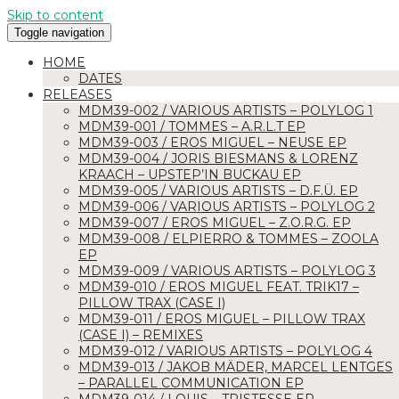
Skip to content
Toggle navigation
HOME
IMPRESSUM
DATES
RELEASES
MDM39-002 / VARIOUS ARTISTS – POLYLOG 1
MDM39-001 / TOMMES – A.R.L.T EP
MDM39-003 / EROS MIGUEL – NEUSE EP
MDM39-004 / JORIS BIESMANS & LORENZ
KRAACH – UPSTEP’IN BUCKAU EP
MDM39-005 / VARIOUS ARTISTS – D.F.Ü. EP
MDM39-006 / VARIOUS ARTISTS – POLYLOG 2
MDM39-007 / EROS MIGUEL – Z.O.R.G. EP
Oliver Heine
MDM39-008 / ELPIERRO & TOMMES – ZOOLA
Matthias Wolff
EP
MDM39-009 / VARIOUS ARTISTS – POLYLOG 3
Marcel Lentge
MDM39-010 / EROS MIGUEL FEAT. TRIK17 –
PILLOW TRAX (CASE I)
Porsestr. 16a
MDM39-011 / EROS MIGUEL – PILLOW TRAX
39104 Magdeburg
(CASE I) – REMIXES
MDM39-012 / VARIOUS ARTISTS – POLYLOG 4
Administration:
MDM39-013 / JAKOB MÄDER, MARCEL LENTGES
– PARALLEL COMMUNICATION EP
Marcel Lentge