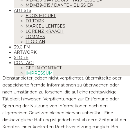
MDM39-014 / LOUIS – TRISTESSE EP
booking@modem39.de
MDM39-015 / DANTE – BLISS EP
ARTISTS
EROS MIGUEL
Haftungsausschluss:
DJ TORK
Haftung für Inhalte
MARCEL LENTGES
LORENZ KRAACH
Die Inhalte unserer Seiten wurden mit größter Sorgfalt
TOMMES
FLORIAN
erstellt. Für die Richtigkeit, Vollständigkeit und Aktualität der
39,0 FM
Inhalte können wir jedoch keine Gewähr übernehmen. Als
ARTWORK
Dienstanbieter sind wir gemäß § 7 Abs.1 TMG für eigene
STORE
CONTACT
Inhalte auf diesen Seiten nach den allgemeinen Gesetzen
GET IN CONTACT
verantwortlich. Nach §§ 8 bis 10 TMG sind wir als
IMPRESSUM
Dienstanbieter jedoch nicht verpflichtet, übermittelte oder
gespeicherte fremde Informationen zu überwachen oder
nach Umständen zu forschen, die auf eine rechtswidrige
Tätigkeit hinweisen. Verpflichtungen zur Entfernung oder
Sperrung der Nutzung von Informationen nach den
allgemeinen Gesetzen bleiben hiervon unberührt. Eine
diesbezügliche Haftung ist jedoch erst ab dem Zeitpunkt der
Kenntnis einer konkreten Rechtsverletzung möglich. Bei