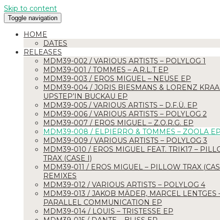
Skip to content
Toggle navigation
HOME
MDM39-008 /
DATES
RELEASES
MDM39-002 / VARIOUS ARTISTS – POLYLOG 1
MDM39-001 / TOMMES – A.R.L.T EP
ELPIERRO & TOMMES –
MDM39-003 / EROS MIGUEL – NEUSE EP
MDM39-004 / JORIS BIESMANS & LORENZ KRAA
UPSTEP’IN BUCKAU EP
Die ZOOLA EP ist durch das Artwork von dem Kuenstler Tim
MDM39-005 / VARIOUS ARTISTS – D.F.Ü. EP
ZOOLA EP
Hoehne eine Hommage an die obdachlosen Tiere des
MDM39-006 / VARIOUS ARTISTS – POLYLOG 2
MDM39-007 / EROS MIGUEL – Z.O.R.G. EP
„Zooladen“ im Kiez Magdeburg Buckau. Auf dieser Split EP
MDM39-008 / ELPIERRO & TOMMES – ZOOLA E
bringen wir mit
elpierro
und Tommes, zwei leidenschaftliche
MDM39-009 / VARIOUS ARTISTS – POLYLOG 3
Musiker, zusammen. Sie verbindet ein tiefes Gespür für Musik
MDM39-010 / EROS MIGUEL FEAT. TRIK17 – PIL
TRAX (CASE I)
und die Vorliebe für hypnotisch-eingängige Dub-
MDM39-011 / EROS MIGUEL – PILLOW TRAX (CASE
Akkorde. Diese endlosen Verzögerungsschleifen für
REMIXES
Liebhaber von Dub-Echos und träumerischer Atmosphaere
MDM39-012 / VARIOUS ARTISTS – POLYLOG 4
MDM39-013 / JAKOB MÄDER, MARCEL LENTGES 
sind ein Aufruf für meh
r kulturelle Freiräume in Magdeburg.
❤
PARALLEL COMMUNICATION EP
for homeless animals.
MDM39-014 / LOUIS – TRISTESSE EP